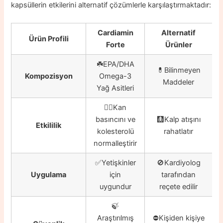
kapsüllerin etkilerini alternatif çözümlerle karşılaştırmaktadır:
Cardiamin
Alternatif
Ürün Profili
Forte
Ürünler
☘️EPA/DHA
💊Bilinmeyen
Kompozisyon
Omega-3
Maddeler
Yağ Asitleri
👍🏼Kan
basıncını ve
🩻Kalp atışını
Etkililik
kolesterolü
rahatlatır
normalleştirir
✅Yetişkinler
🚫Kardiyolog
Uygulama
için
tarafından
uygundur
reçete edilir
🍃
Araştırılmış
⛔️Kişiden kişiye