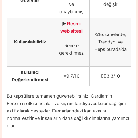
Güvenlik
ve
değişir
onaylanmış
▶️
Resmi
web sitesi
☢️
Eczanelerde,
Kullanılabilirlik
Trendyol ve
Reçete
Hepsiburada’da
gerektirmez
Kullanıcı
⭐️9.7/10
👎🏼3.3/10
Değerlendirmesi
Bu kapsüllere tamamen güvenebilirsiniz. Cardiamin
Forte’nin etkisi helaldir ve kişinin kardiyovasküler sağlığını
aktif olarak destekler.
Damarlarındaki kan akışını
normalleştirir ve insanların daha sağlıklı olmalarına yardımcı
olur.