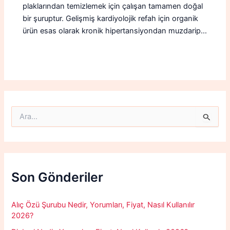
plaklarından temizlemek için çalışan tamamen doğal
bir şuruptur. Gelişmiş kardiyolojik refah için organik
ürün esas olarak kronik hipertansiyondan muzdarip…
S
e
a
r
c
h
f
Son Gönderiler
o
r
:
Alıç Özü Şurubu Nedir, Yorumları, Fiyat, Nasıl Kullanılır
2026?