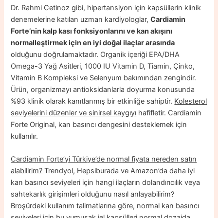
Dr. Rahmi Cetinoz gibi, hipertansiyon için kapsüllerin klinik
denemelerine katılan uzman kardiyologlar,
Cardiamin
Forte’nin kalp kası fonksiyonlarını ve kan akışını
normalleştirmek için en iyi doğal ilaçlar arasında
olduğunu doğrulamaktadır. Organik içeriği EPA/DHA
Omega-3 Yağ Asitleri, 1000 IU Vitamin D, Tiamin, Çinko,
Vitamin B Kompleksi ve Selenyum bakımından zengindir.
Ürün, organizmayı antioksidanlarla doyurma konusunda
%93 klinik olarak kanıtlanmış bir etkinliğe sahiptir.
Kolesterol
seviyelerini düzenler ve sinirsel kaygıyı
hafifletir. Cardiamin
Forte Original, kan basıncı dengesini desteklemek için
kullanılır.
Cardiamin Forte’yi Türkiye’de normal fiyata nereden satın
alabilirim?
Trendyol, Hepsiburada ve Amazon’da daha iyi
kan basıncı seviyeleri için hangi ilaçların dolandırıcılık veya
sahtekarlık girişimleri olduğunu nasıl anlayabilirim?
Broşürdeki kullanım talimatlarına göre, normal kan basıncı
seviyeleri için bu yumuşak jel kapsülleri normal dozajda