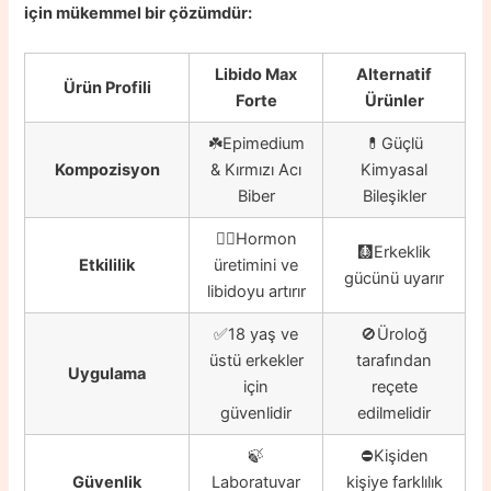
için mükemmel bir çözümdür:
Libido Max
Alternatif
Ürün Profili
Forte
Ürünler
☘️Epimedium
💊Güçlü
Kompozisyon
& Kırmızı Acı
Kimyasal
Biber
Bileşikler
👍🏼Hormon
🩻Erkeklik
Etkililik
üretimini ve
gücünü uyarır
libidoyu artırır
✅18 yaş ve
🚫Üroloğ
üstü erkekler
tarafından
Uygulama
için
reçete
güvenlidir
edilmelidir
🍃
⛔️Kişiden
Güvenlik
Laboratuvar
kişiye farklılık