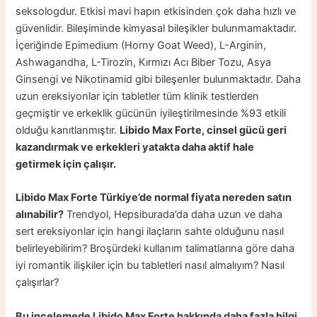
seksologdur. Etkisi mavi hapın etkisinden çok daha hızlı ve
güvenlidir. Bileşiminde kimyasal bileşikler bulunmamaktadır.
İçeriğinde Epimedium (Horny Goat Weed), L-Arginin,
Ashwagandha, L-Tirozin, Kırmızı Acı Biber Tozu, Asya
Ginsengi ve Nikotinamid gibi bileşenler bulunmaktadır. Daha
uzun ereksiyonlar için tabletler tüm klinik testlerden
geçmiştir ve erkeklik gücünün iyileştirilmesinde %93 etkili
olduğu kanıtlanmıştır.
Libido Max Forte, cinsel gücü geri
kazandırmak ve erkekleri yatakta daha aktif hale
getirmek için çalışır.
Libido Max Forte Türkiye’de normal fiyata nereden satın
alınabilir?
Trendyol, Hepsiburada’da daha uzun ve daha
sert ereksiyonlar için hangi ilaçların sahte olduğunu nasıl
belirleyebilirim? Broşürdeki kullanım talimatlarına göre daha
iyi romantik ilişkiler için bu tabletleri nasıl almalıyım? Nasıl
çalışırlar?
Bu incelemede Libido Max Forte hakkında daha fazla bilgi