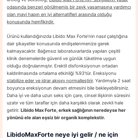
odasında benzeri görülmemiş bir zevk yaşamasına yardımcı
olan mavi hapın en iyi alternatifleri arasında olduğu
konusunda hemfikirdir.
Ürünü kullandığınızda Libido Max Forte’nin nasıl çalıştığına
dair şikayetler konusunda endişelenmenize gerek
kalmayacaktır. Bağımsız laboratuvarlarda yapılan çeşitli
klinik denemelerde güvenli ve günlük tüketime uygun
olduğu doğrulanmıştır. Erektil disfonksiyonun ortadan
kaldırılmasında ortalama etkinliği %93’tür. Ereksiyonu
stabilize eder ve idrar akışını normalleştirir
. Yardımıyla 2 saat
boyunca ereksiyonun devam etmesini bile bekleyebilirsiniz.
Daha iyi ve daha uzun seks için çare, cinsel ilişkinin süresini
uzatır ve tüm taraflar için daha karşılıklı olarak zevkli hale
getirir.
Libido Max Forte, erkek sağlığının neredeyse her
yönünü ele alan eşsiz bir organik komplekstir.
LibidoMaxForte
neye iyi gelir / ne için