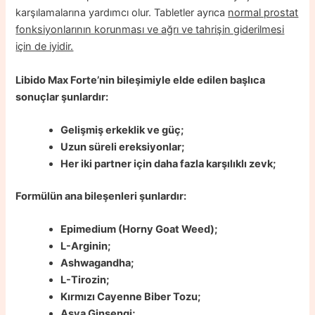
karşılamalarına yardımcı olur. Tabletler ayrıca
normal prostat
fonksiyonlarının korunması ve ağrı ve tahrişin giderilmesi
için de iyidir.
Libido Max Forte’nin bileşimiyle elde edilen başlıca
sonuçlar şunlardır:
Gelişmiş erkeklik ve güç;
Uzun süreli ereksiyonlar;
Her iki partner için daha fazla karşılıklı zevk;
Formülün ana bileşenleri şunlardır:
Epimedium (Horny Goat Weed);
L-Arginin;
Ashwagandha;
L-Tirozin;
Kırmızı Cayenne Biber Tozu;
Asya Ginsengi;