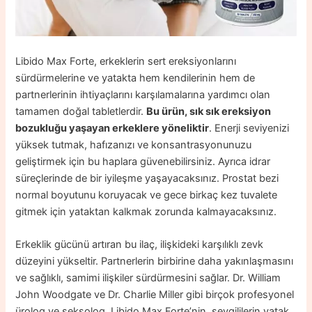
Libido Max Forte, erkeklerin sert ereksiyonlarını
sürdürmelerine ve yatakta hem kendilerinin hem de
partnerlerinin ihtiyaçlarını karşılamalarına yardımcı olan
tamamen doğal tabletlerdir.
Bu ürün, sık sık ereksiyon
bozukluğu yaşayan erkeklere yöneliktir
. Enerji seviyenizi
yüksek tutmak, hafızanızı ve konsantrasyonunuzu
geliştirmek için bu haplara güvenebilirsiniz. Ayrıca idrar
süreçlerinde de bir iyileşme yaşayacaksınız. Prostat bezi
normal boyutunu koruyacak ve gece birkaç kez tuvalete
gitmek için yataktan kalkmak zorunda kalmayacaksınız.
Erkeklik gücünü artıran bu ilaç, ilişkideki karşılıklı zevk
düzeyini yükseltir. Partnerlerin birbirine daha yakınlaşmasını
ve sağlıklı, samimi ilişkiler sürdürmesini sağlar. Dr. William
John Woodgate ve Dr. Charlie Miller gibi birçok profesyonel
ürolog ve seksolog,
Libido Max Forte’nin, sevgililerin yatak