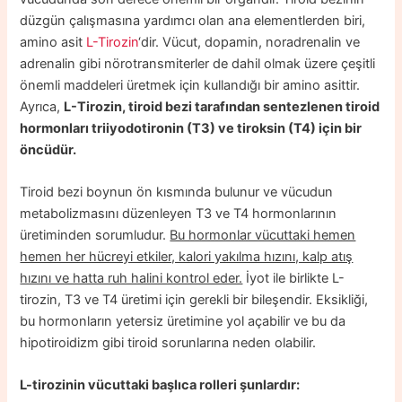
düzgün çalışmasına yardımcı olan ana elementlerden biri,
amino asit
L-Tirozin
‘dir. Vücut, dopamin, noradrenalin ve
adrenalin gibi nörotransmiterler de dahil olmak üzere çeşitli
önemli maddeleri üretmek için kullandığı bir amino asittir.
Ayrıca,
L-Tirozin, tiroid bezi tarafından sentezlenen tiroid
hormonları triiyodotironin (T3) ve tiroksin (T4) için bir
öncüdür.
Tiroid bezi boynun ön kısmında bulunur ve vücudun
metabolizmasını düzenleyen T3 ve T4 hormonlarının
üretiminden sorumludur.
Bu hormonlar vücuttaki hemen
hemen her hücreyi etkiler, kalori yakılma hızını, kalp atış
hızını ve hatta ruh halini kontrol eder.
İyot ile birlikte L-
tirozin, T3 ve T4 üretimi için gerekli bir bileşendir. Eksikliği,
bu hormonların yetersiz üretimine yol açabilir ve bu da
hipotiroidizm gibi tiroid sorunlarına neden olabilir.
L-tirozinin vücuttaki başlıca rolleri şunlardır: