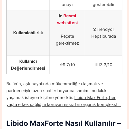
onaylı
gösterebilir
▶️
Resmi
web sitesi
☢️
Trendyol,
Kullanılabilirlik
Hepsiburada
Reçete
gerektirmez
Kullanıcı
⭐️9.7/10
👎🏼3.3/10
Değerlendirmesi
Bu ürün, aşk hayatında mükemmelliğe ulaşmak ve
partnerleriyle uzun saatler boyunca samimi mutluluk
yaşamak isteyen kişilere yöneliktir.
Libido Max Forte, her
yaşta erkek sağlığını koruyan eşsiz bir organik komplekstir.
Libido MaxForte
Nasıl Kullanılır –