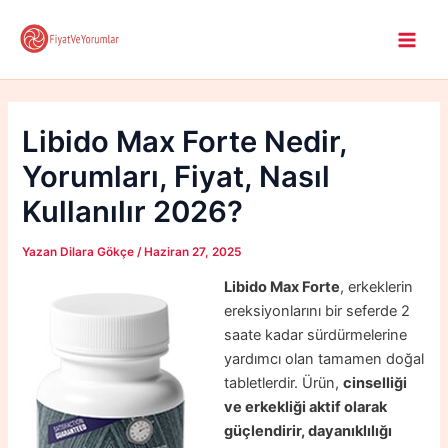
İçeriğe
atla
Main
Men
Libido Max Forte Nedir,
Yorumları, Fiyat, Nasıl
Kullanılır 2026?
Yazan
Dilara Gökçe
/
Haziran 27, 2025
Libido Max Forte
, erkeklerin
ereksiyonlarını bir seferde 2
saate kadar sürdürmelerine
yardımcı olan tamamen doğal
tabletlerdir. Ürün,
cinselliği
ve erkekliği aktif olarak
güçlendirir, dayanıklılığı