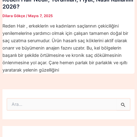
2026?
Dilara Gökçe
/
Mayıs 7, 2025
Reden Hair , erkeklerin ve kadınların saçlarının çekiciliğini
yenilemelerine yardımcı olmak için çalışan tamamen doğal bir
saç uzatma serumudur. Ürün hasarlı saç köklerini aktif olarak
onarır ve büyümenin anajen fazını uzatır. Bu, kel bölgelerin
başarılı bir şekilde örtülmesine ve kronik saç dökülmesinin
önlenmesine yol açar. Çare hemen parlak bir parlaklık ve ışıltı
yaratarak yelenin güzelliğini
S
e
a
r
c
h