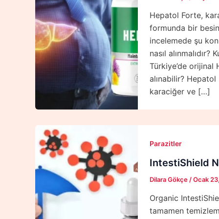
Hepatol Forte, kar
formunda bir besin
incelemede şu konul
nasıl alınmalıdır? 
Türkiye’de orijinal
alınabilir? Hepato
karaciğer ve […]
Parazitler
IntestiShield N
Dilara Gökçe
/
Ocak 23
Organic IntestiShiel
tamamen temizlemek