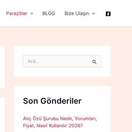
Parazitler
BLOG
Bize Ulaşın
S
e
a
r
c
h
f
Son Gönderiler
o
r
:
Alıç Özü Şurubu Nedir, Yorumları,
Fiyat, Nasıl Kullanılır 2026?