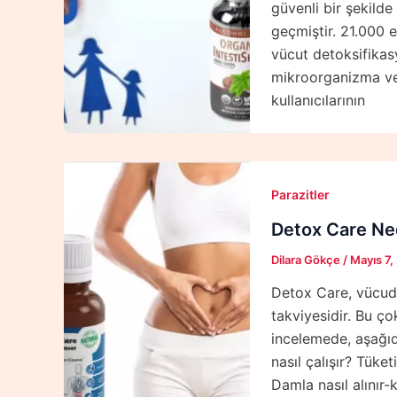
güvenli bir şekilde
geçmiştir. 21.000 
vücut detoksifikasy
mikroorganizma ve 
kullanıcılarının
Parazitler
Detox Care Nedi
Dilara Gökçe
/
Mayıs 7,
Detox Care, vücudu
takviyesidir. Bu ç
incelemede, aşağıd
nasıl çalışır? Tüke
Damla nasıl alınır-