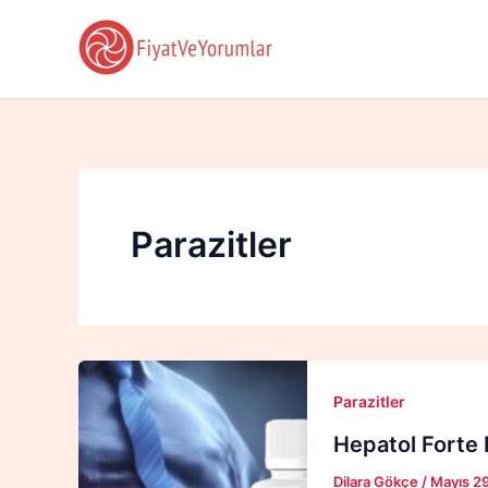
İçeriğe
atla
Parazitler
Parazitler
Hepatol Forte N
Dilara Gökçe
/
Mayıs 2