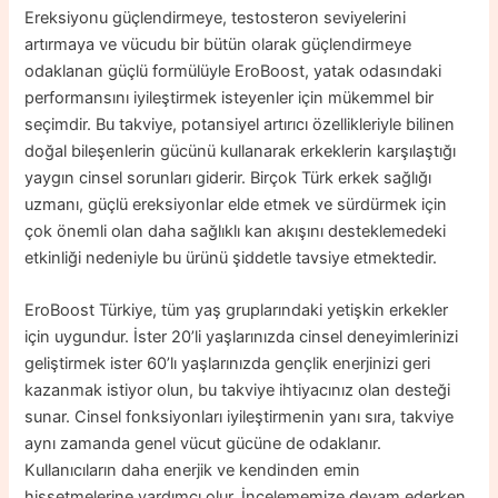
Ereksiyonu güçlendirmeye, testosteron seviyelerini
artırmaya ve vücudu bir bütün olarak güçlendirmeye
odaklanan güçlü formülüyle EroBoost, yatak odasındaki
performansını iyileştirmek isteyenler için mükemmel bir
seçimdir. Bu takviye, potansiyel artırıcı özellikleriyle bilinen
doğal bileşenlerin gücünü kullanarak erkeklerin karşılaştığı
yaygın cinsel sorunları giderir. Birçok Türk erkek sağlığı
uzmanı, güçlü ereksiyonlar elde etmek ve sürdürmek için
çok önemli olan daha sağlıklı kan akışını desteklemedeki
etkinliği nedeniyle bu ürünü şiddetle tavsiye etmektedir.
EroBoost Türkiye, tüm yaş gruplarındaki yetişkin erkekler
için uygundur. İster 20’li yaşlarınızda cinsel deneyimlerinizi
geliştirmek ister 60’lı yaşlarınızda gençlik enerjinizi geri
kazanmak istiyor olun, bu takviye ihtiyacınız olan desteği
sunar. Cinsel fonksiyonları iyileştirmenin yanı sıra, takviye
aynı zamanda genel vücut gücüne de odaklanır.
Kullanıcıların daha enerjik ve kendinden emin
hissetmelerine yardımcı olur. İncelememize devam ederken,