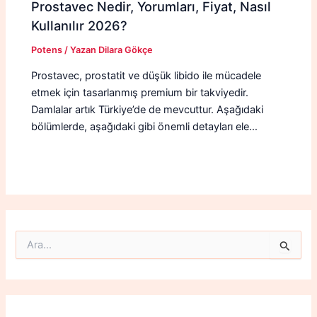
Prostavec Nedir, Yorumları, Fiyat, Nasıl
Kullanılır 2026?
Potens
/ Yazan
Dilara Gökçe
Prostavec, prostatit ve düşük libido ile mücadele
etmek için tasarlanmış premium bir takviyedir.
Damlalar artık Türkiye’de de mevcuttur. Aşağıdaki
bölümlerde, aşağıdaki gibi önemli detayları ele…
S
e
a
r
c
h