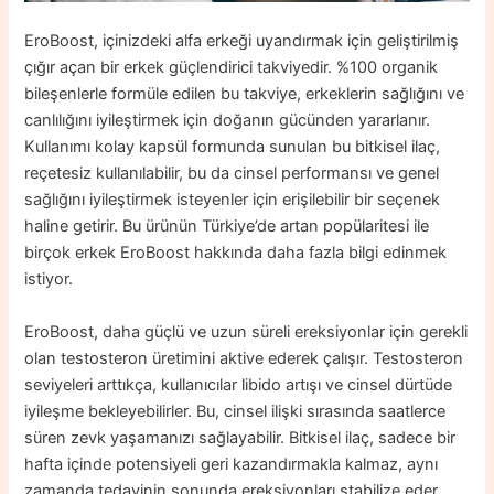
EroBoost, içinizdeki alfa erkeği uyandırmak için geliştirilmiş
çığır açan bir erkek güçlendirici takviyedir. %100 organik
bileşenlerle formüle edilen bu takviye, erkeklerin sağlığını ve
canlılığını iyileştirmek için doğanın gücünden yararlanır.
Kullanımı kolay kapsül formunda sunulan bu bitkisel ilaç,
reçetesiz kullanılabilir, bu da cinsel performansı ve genel
sağlığını iyileştirmek isteyenler için erişilebilir bir seçenek
haline getirir. Bu ürünün Türkiye’de artan popülaritesi ile
birçok erkek EroBoost hakkında daha fazla bilgi edinmek
istiyor.
EroBoost, daha güçlü ve uzun süreli ereksiyonlar için gerekli
olan testosteron üretimini aktive ederek çalışır. Testosteron
seviyeleri arttıkça, kullanıcılar libido artışı ve cinsel dürtüde
iyileşme bekleyebilirler. Bu, cinsel ilişki sırasında saatlerce
süren zevk yaşamanızı sağlayabilir. Bitkisel ilaç, sadece bir
hafta içinde potensiyeli geri kazandırmakla kalmaz, aynı
zamanda tedavinin sonunda ereksiyonları stabilize eder.