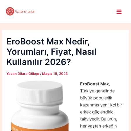
İçeriğe
atla
Main
Men
EroBoost Max Nedir,
Yorumları, Fiyat, Nasıl
Kullanılır 2026?
Yazan
Dilara Gökçe
/
Mayıs 15, 2025
EroBoost Max
,
Türkiye genelinde
büyük popülerlik
kazanmış yenilikçi bir
erkek güçlendirici
takviyedir. Bu ürün,
her yaştan erkeğin