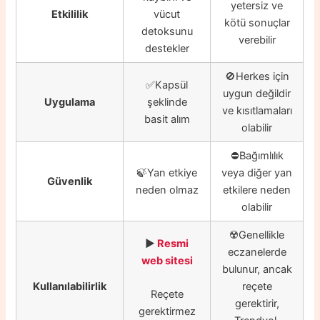
yetersiz ve
Etkililik
vücut
kötü sonuçlar
detoksunu
verebilir
destekler
🚫Herkes için
✅Kapsül
uygun değildir
Uygulama
şeklinde
ve kısıtlamaları
basit alım
olabilir
⛔️Bağımlılık
🍃Yan etkiye
veya diğer yan
Güvenlik
neden olmaz
etkilere neden
olabilir
☢️Genellikle
▶️
Resmi
eczanelerde
web sitesi
bulunur, ancak
Kullanılabilirlik
reçete
Reçete
gerektirir,
gerektirmez