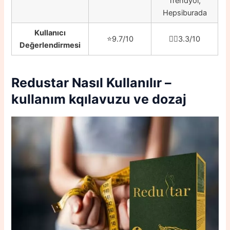
Trendyol,
Hepsiburada
Kullanıcı
⭐️9.7/10
👎🏼3.3/10
Değerlendirmesi
Redustar
Nasıl Kullanılır –
kullanım kqılavuzu ve dozaj