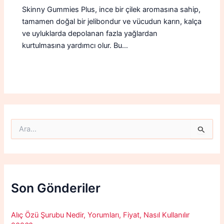
Skinny Gummies Plus, ince bir çilek aromasına sahip,
tamamen doğal bir jelibondur ve vücudun karın, kalça
ve uyluklarda depolanan fazla yağlardan
kurtulmasına yardımcı olur. Bu…
S
e
a
r
c
h
f
Son Gönderiler
o
r
:
Alıç Özü Şurubu Nedir, Yorumları, Fiyat, Nasıl Kullanılır