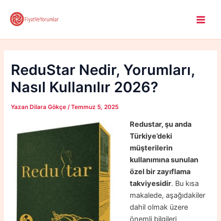
İçeriğe
atla
Main
Men
ReduStar Nedir, Yorumları,
Nasıl Kullanılır 2026?
Yazan
Dilara Gökçe
/
Temmuz 5, 2025
Redustar, şu anda
Türkiye’deki
müşterilerin
kullanımına sunulan
özel bir zayıflama
takviyesidir
. Bu kısa
makalede, aşağıdakiler
dahil olmak üzere
önemli bilgileri