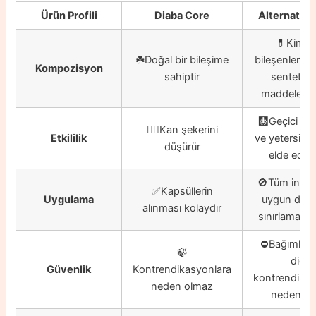
Ürün Profili
Diaba Core
Alternatif 
💊Kimya
☘️Doğal bir bileşime
bileşenlerin y
Kompozisyon
sahiptir
sentetik 
maddeleri iç
🩻Geçici ola
👍🏼Kan şekerini
Etkililik
ve yetersiz 
düşürür
elde edebil
🚫Tüm insanl
✅Kapsüllerin
Uygulama
uygun değil
alınması kolaydır
sınırlamaları 
⛔️Bağımlılı
🍃
diğer
Güvenlik
Kontrendikasyonlara
kontrendikas
neden olmaz
neden ola