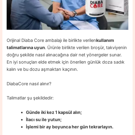
Orijinal Diaba Core ambalajı ile birlikte verilen
kullanım
talimatlarına uyun
. Ürünle birlikte verilen broşür, takviyenin
doğru şekilde nasıl alınacağına dair net yönergeler sunar.
En iyi sonuçları elde etmek için önerilen günlük doza sadık
kalın ve bu dozu aşmaktan kaçının.
DiabaCore nasıl alınır?
Talimatlar şu şekildedir:
Günde iki kez 1 kapsül alın;
İlacı su ile yutun;
İşlemi bir ay boyunca her gün tekrarlayın.