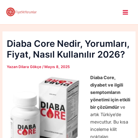
İçeriğe
atla
Main
Men
Diaba Core Nedir, Yorumları,
Fiyat, Nasıl Kullanılır 2026?
Yazan
Dilara Gökçe
/
Mayıs 8, 2025
Diaba Core,
diyabet ve ilgili
semptomların
yönetimi için etkili
bir çözümdür
ve
artık Türkiye’de
mevcuttur. Bu kısa
inceleme kilit
noktaları