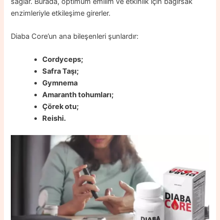
sağlar. Burada, optimum emilim ve etkinlik için bağırsak
enzimleriyle etkileşime girerler.
Diaba Core’un ana bileşenleri şunlardır:
Cordyceps;
Safra Taşı;
Gymnema
Amaranth tohumları;
Çörek otu;
Reishi.