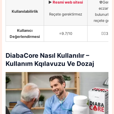
▶️
Resmi web sitesi
☢️Genell
eczanele
Kullanılabilirlik
Reçete gerektirmez
bulunurlar
reçete gerekt
Kullanıcı
⭐️9.7/10
👎🏼3.3/
Değerlendirmesi
DiabaCore
Nasıl Kullanılır –
Kullanım Kqılavuzu Ve Dozaj