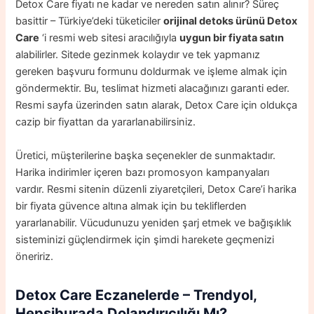
Detox Care fiyatı ne kadar ve nereden satın alınır? Süreç
basittir – Türkiye’deki tüketiciler
orijinal detoks ürünü Detox
Care
‘i resmi web sitesi aracılığıyla
uygun bir fiyata satın
alabilirler. Sitede gezinmek kolaydır ve tek yapmanız
gereken başvuru formunu doldurmak ve işleme almak için
göndermektir. Bu, teslimat hizmeti alacağınızı garanti eder.
Resmi sayfa üzerinden satın alarak, Detox Care için oldukça
cazip bir fiyattan da yararlanabilirsiniz.
Üretici, müşterilerine başka seçenekler de sunmaktadır.
Harika indirimler içeren bazı promosyon kampanyaları
vardır. Resmi sitenin düzenli ziyaretçileri, Detox Care’i harika
bir fiyata güvence altına almak için bu tekliflerden
yararlanabilir. Vücudunuzu yeniden şarj etmek ve bağışıklık
sisteminizi güçlendirmek için şimdi harekete geçmenizi
öneririz.
Detox Care
Eczanelerde – Trendyol,
Hepsiburada Dolandırıcılığı Mı?