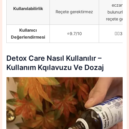
eczanele
Kullanılabilirlik
Reçete gerektirmez
bulunurlar
reçete gerekt
Kullanıcı
⭐️9.7/10
👎🏼3.3/
Değerlendirmesi
Detox Care
Nasıl Kullanılır –
Kullanım Kqılavuzu Ve Dozaj