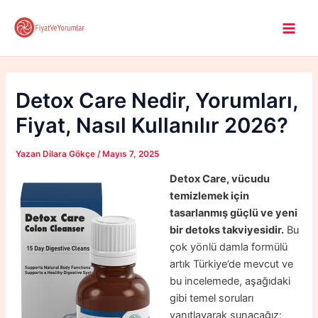
İçeriğe
atla
Main
Men
Detox Care Nedir, Yorumları,
Fiyat, Nasıl Kullanılır 2026?
Yazan
Dilara Gökçe
/
Mayıs 7, 2025
Detox Care, vücudu
temizlemek için
tasarlanmış güçlü ve yeni
bir detoks takviyesidir.
Bu
çok yönlü damla formülü
artık Türkiye’de mevcut ve
bu incelemede, aşağıdaki
gibi temel soruları
yanıtlayarak sunacağız: