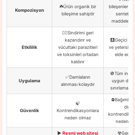
☘️Ürün organik bir
bileşenlerin y
Kompozisyon
bileşime sahiptir
sentetik 
maddeleri iç
👍🏼Sindirimi geri
kazandırır ve
🩻Geçici ola
Etkililik
vücuttaki parazitleri
ve yetersiz 
ve toksinleri ortadan
elde edebil
kaldırır
🚫Tüm insanl
✅Damlaların
Uygulama
uygun değil
alınması kolaydır
sınırlamaları 
⛔️Bağımlılı
🍃
diğer
Güvenlik
Kontrendikasyonlara
kontrendikas
neden olmaz
neden ola
▶️
Resmi web sitesi
☢️Genell