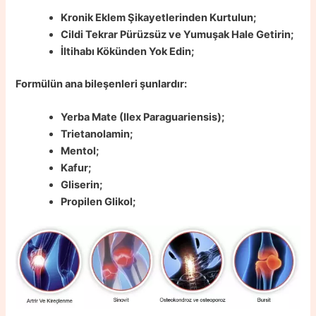
Kronik Eklem Şikayetlerinden Kurtulun;
Cildi Tekrar Pürüzsüz ve Yumuşak Hale Getirin;
İltihabı Kökünden Yok Edin;
Formülün ana bileşenleri şunlardır:
Yerba Mate (Ilex Paraguariensis);
Trietanolamin;
Mentol;
Kafur;
Gliserin;
Propilen Glikol;