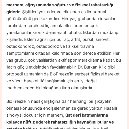
merhem, ağrıyı anında soğutur ve fiziksel rahatsızlığı
giderir
. Şişlikleri yok eder ve etkilenen cildin normal
görünümünü geri kazandırır. Her yaş grubundan insanlar
tarafından tercih edilir, ancak etkisinden en çok
yararlananlar kronik dejeneratif rahatsızlıklardan muzdarip
kişilerdir. Eklem ağrısı için bu ilaç, artrit, bursit, sinovit,
osteokondroz, osteoporoz ve fiziksel travma
semptomlarını ortadan kaldırmada son derece etkilidir.
Her
yaş grubu, çok yaşlılardan aktif spor meraklılarına kadar
, bu
ilacın güçlü etkisinden faydalanabilir. Dr. Burkan Kilic gibi
ortopedi uzmanları da BioFreeze’in serbest fiziksel hareket
ve vücut hareketliliği sağlamak için en iyi doğal
merhemlerden biri olduğuna ikna olmuşlardır.
BioFreeze’in nasıl çalıştığına dair herhangi bir şikayetin
olması konusunda endişelenmenize gerek yoktur. Hasarlı
sinovyal dokular için merhem,
üst deri katmanlarına
kolayca nüfuz ederek rahatsızlığın kaynağını bulur ve