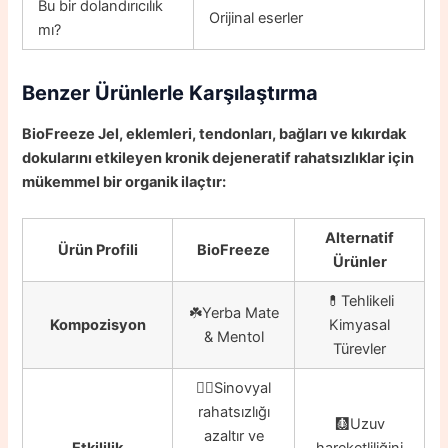
Bu bir dolandırıcılık
Orijinal eserler
mı?
Benzer Ürünlerle Karşılaştırma
BioFreeze Jel, eklemleri, tendonları, bağları ve kıkırdak
dokularını etkileyen kronik dejeneratif rahatsızlıklar için
mükemmel bir organik ilaçtır:
Alternatif
Ürün Profili
BioFreeze
Ürünler
💊Tehlikeli
☘️Yerba Mate
Kompozisyon
Kimyasal
& Mentol
Türevler
👍🏼Sinovyal
rahatsızlığı
🩻Uzuv
azaltır ve
Etkililik
hareketliliğini