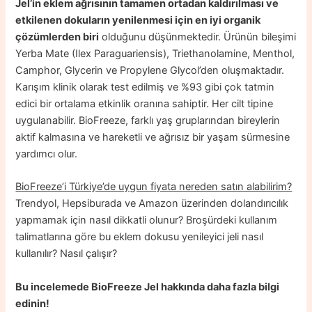
Jel’in eklem ağrısının tamamen ortadan kaldırılması ve
etkilenen dokuların yenilenmesi için en iyi organik
çözümlerden biri
olduğunu düşünmektedir. Ürünün bileşimi
Yerba Mate (Ilex Paraguariensis), Triethanolamine, Menthol,
Camphor, Glycerin ve Propylene Glycol’den oluşmaktadır.
Karışım klinik olarak test edilmiş ve %93 gibi çok tatmin
edici bir ortalama etkinlik oranına sahiptir. Her cilt tipine
uygulanabilir. BioFreeze, farklı yaş gruplarından bireylerin
aktif kalmasına ve hareketli ve ağrısız bir yaşam sürmesine
yardımcı olur.
BioFreeze’i Türkiye’de uygun fiyata nereden satın alabilirim?
Trendyol, Hepsiburada ve Amazon üzerinden dolandırıcılık
yapmamak için nasıl dikkatli olunur? Broşürdeki kullanım
talimatlarına göre bu eklem dokusu yenileyici jeli nasıl
kullanılır? Nasıl çalışır?
Bu incelemede BioFreeze Jel hakkında daha fazla bilgi
edinin!