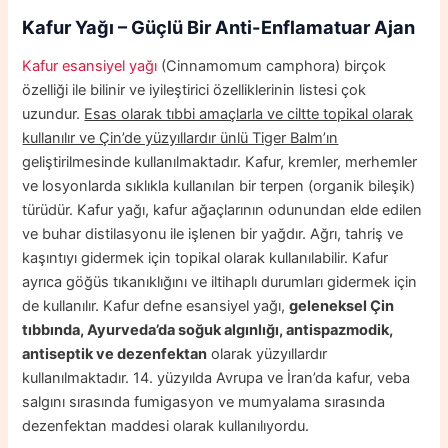
Kafur Yağı – Güçlü Bir Anti-Enflamatuar Ajan
Kafur esansiyel yağı
(Cinnamomum camphora) birçok
özelliği ile bilinir ve iyileştirici özelliklerinin listesi çok
uzundur.
Esas olarak tıbbi amaçlarla ve ciltte topikal olarak
kullanılır ve Çin’de yüzyıllardır ünlü Tiger Balm’ın
geliştirilmesinde kullanılmaktadır. Kafur, kremler, merhemler
ve losyonlarda sıklıkla kullanılan bir terpen (organik bileşik)
türüdür. Kafur yağı, kafur ağaçlarının odunundan elde edilen
ve buhar distilasyonu ile işlenen bir yağdır. Ağrı, tahriş ve
kaşıntıyı gidermek için topikal olarak kullanılabilir. Kafur
ayrıca göğüs tıkanıklığını ve iltihaplı durumları gidermek için
de kullanılır. Kafur defne esansiyel yağı,
geleneksel Çin
tıbbında, Ayurveda’da soğuk algınlığı, antispazmodik,
antiseptik ve dezenfektan
olarak yüzyıllardır
kullanılmaktadır. 14. yüzyılda Avrupa ve İran’da kafur, veba
salgını sırasında fumigasyon ve mumyalama sırasında
dezenfektan maddesi olarak kullanılıyordu.