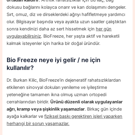
ortadan kaldırır
. Artritik rahatsızlıklar için bu ilaç, bağ
dokusu bağlarını kolayca onarır ve kan dolaşımını dengeler.
Sırt, omuz, diz ve dirseklerdeki ağrıyı hafifletmeye yardımcı
olur. Bilgisayar başında veya ayakta uzun saatler çalıştıktan
sonra kendinizi daha az sert hissetmek için
her gün
uygulayabilirsiniz
. BioFreeze, her yaşta aktif ve hareketli
kalmak isteyenler için harika bir doğal üründür.
Bio Freeze neye iyi gelir / ne için
kullanılır?
Dr. Burkan Kilic, BioFreeze’in dejeneratif rahatsızlıklardan
etkilenen sinovyal dokuları yenileme ve iyileştirme
yeteneğine tamamen ikna olmuş uzman ortopedi
cerrahlarından biridir.
Ürünü düzenli olarak uygulayanlar
ağrı, kramp veya şişkinlik yaşamazlar
. Birkaç gün içinde
ayağa kalkarlar ve
fiziksel baskı gerektiren işleri yaparken
herhangi bir sorun yaşamazlar.