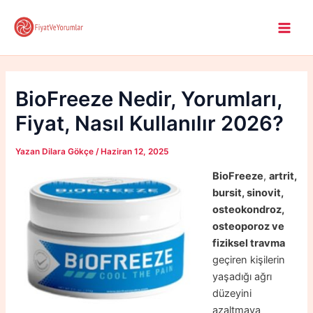
İçeriğe
atla
Main
Men
BioFreeze Nedir, Yorumları,
Fiyat, Nasıl Kullanılır 2026?
Yazan
Dilara Gökçe
/
Haziran 12, 2025
BioFreeze
,
artrit,
bursit, sinovit,
osteokondroz,
osteoporoz ve
fiziksel travma
geçiren kişilerin
yaşadığı ağrı
düzeyini
azaltmaya