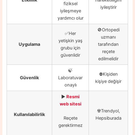
fiziksel
iyileştirir
iyileşmeye
yardımcı olur
🚫Ortopedi
✅Her
uzmanı
yetişkin yaş
Uygulama
tarafından
grubu için
reçete
güvenlidir
edilmelidir
🍃
⛔️Kişiden
Güvenlik
Laboratuvar
kişiye değişir
onaylı
▶️
Resmi
web sitesi
☢️
Trendyol,
Kullanılabilirlik
Hepsiburada
Reçete
gerektirmez