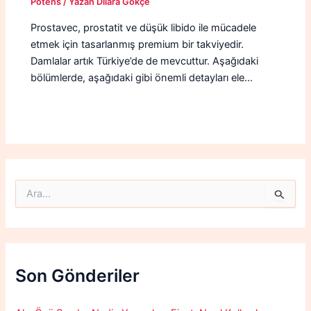
Potens
/ Yazan
Dilara Gökçe
Prostavec, prostatit ve düşük libido ile mücadele
etmek için tasarlanmış premium bir takviyedir.
Damlalar artık Türkiye’de de mevcuttur. Aşağıdaki
bölümlerde, aşağıdaki gibi önemli detayları ele…
S
e
a
r
c
h
f
Son Gönderiler
o
r
: