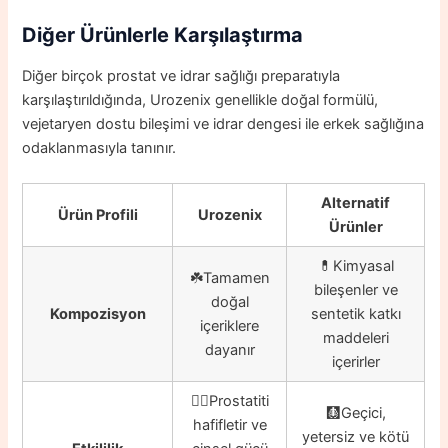
Diğer Ürünlerle Karşılaştırma
Diğer birçok prostat ve idrar sağlığı preparatıyla
karşılaştırıldığında, Urozenix genellikle doğal formülü,
vejetaryen dostu bileşimi ve idrar dengesi ile erkek sağlığına
odaklanmasıyla tanınır.
Alternatif
Ürün Profili
Urozenix
Ürünler
💊Kimyasal
☘️Tamamen
bileşenler ve
doğal
Kompozisyon
sentetik katkı
içeriklere
maddeleri
dayanır
içerirler
👍🏼Prostatiti
🩻Geçici,
hafifletir ve
yetersiz ve kötü