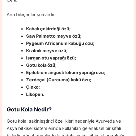
içerir.
Ana bileşenler şunlardır:
Kabak çekirdeği özü;
Saw Palmetto meyve özü;
Pygeum Africanum kabuğu özü;
Kızılcık meyve özü;
Isırgan otu yaprağı özü;
Gotu kola özü;
Epilobium angustifolium yaprağı özü;
Zerdeçal (Curcuma) kökü özü;
Çinko;
Likopen.
Gotu Kola Nedir?
Gotu kola, sakinleştirici özellikleri nedeniyle Ayurveda ve
Asya bitkisel sistemlerinde kullanılan geleneksel bir şifalı
bitkidir. Vücut genelinde kan dolaşımını, zihinsel berraklığı