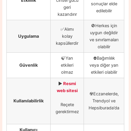
Etkililik
cinsel gücü
sonuçlar elde
geri
edilebilir
kazandırır
🚫Herkes için
✅Alımı
uygun değildir
Uygulama
kolay
ve sınırlamaları
kapsüllerdir
olabilir
🍃Yan
⛔️Bağımlılık
Güvenlik
etkileri
veya diğer yan
olmaz
etkileri olabilir
▶️
Resmi
web sitesi
☢️
Eczanelerde,
Kullanılabilirlik
Trendyol ve
Reçete
Hepsiburada’da
gerektirmez
Kullanıcı