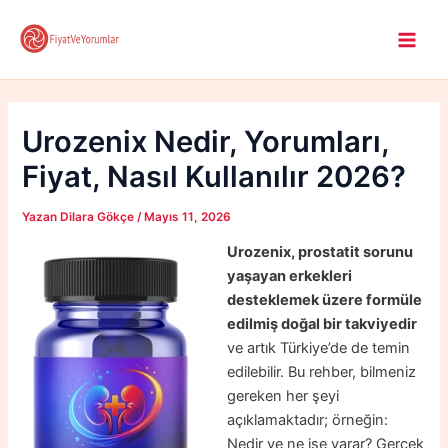
İçeriğe
atla
Main
Men
Urozenix Nedir, Yorumları,
Fiyat, Nasıl Kullanılır 2026?
Yazan
Dilara Gökçe
/
Mayıs 11, 2026
Urozenix, prostatit sorunu
yaşayan erkekleri
desteklemek üzere formüle
edilmiş doğal bir takviyedir
ve artık Türkiye’de de temin
edilebilir. Bu rehber, bilmeniz
gereken her şeyi
açıklamaktadır; örneğin:
Nedir ve ne işe yarar? Gerçek