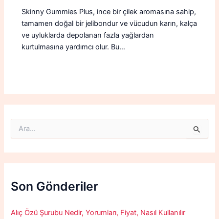
Skinny Gummies Plus, ince bir çilek aromasına sahip,
tamamen doğal bir jelibondur ve vücudun karın, kalça
ve uyluklarda depolanan fazla yağlardan
kurtulmasına yardımcı olur. Bu…
S
e
a
r
c
h
f
Son Gönderiler
o
r
:
Alıç Özü Şurubu Nedir, Yorumları, Fiyat, Nasıl Kullanılır