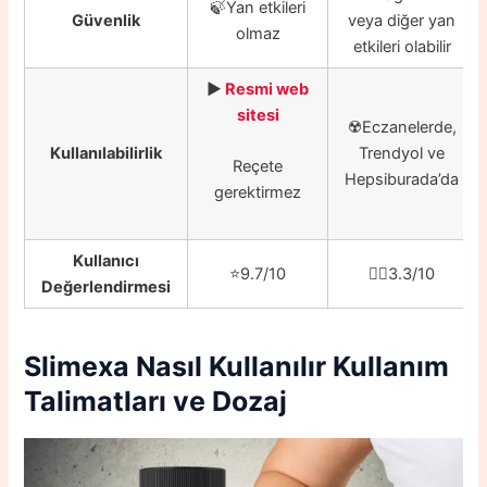
🍃Yan etkileri
Güvenlik
veya diğer yan
olmaz
etkileri olabilir
▶️
Resmi web
sitesi
☢️
Eczanelerde,
Kullanılabilirlik
Trendyol ve
Reçete
Hepsiburada’da
gerektirmez
Kullanıcı
⭐️9.7/10
👎🏼3.3/10
Değerlendirmesi
Slimexa Nasıl Kullanılır Kullanım
Talimatları ve Dozaj