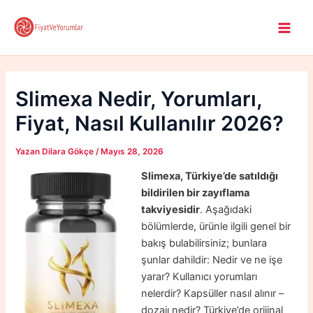
İçeriğe
atla
Main
Men
Slimexa Nedir, Yorumları,
Fiyat, Nasıl Kullanılır 2026?
Yazan
Dilara Gökçe
/
Mayıs 28, 2026
Slimexa, Türkiye’de satıldığı
bildirilen bir zayıflama
takviyesidir
. Aşağıdaki
bölümlerde, ürünle ilgili genel bir
bakış bulabilirsiniz; bunlara
şunlar dahildir: Nedir ve ne işe
yarar? Kullanıcı yorumları
nelerdir? Kapsüller nasıl alınır –
dozajı nedir? Türkiye’de orijinal