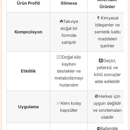
Ürün Profili
Slimexa
Ürünler
💊Kimyasal
☘️Takviye
bileşenler ve
doğal bir
Kompozisyon
sentetik katkı
formüle
maddeleri
sahiptir
içerirler
👍🏼Doğal kilo
🩻Geçici,
kaybını
yetersiz ve
Etkililik
destekler ve
kötü sonuçlar
metabolizmayı
elde edilebilir
hızlandırır
🚫Herkes için
✅Alımı kolay
uygun değildir
Uygulama
kapsüller
ve sınırlamaları
olabilir
⛔️Bağımlılık